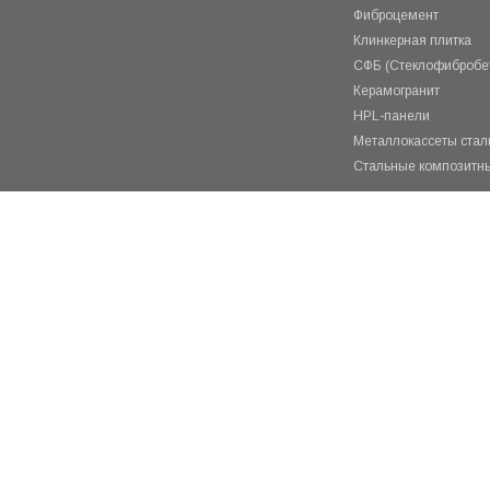
Фиброцемент
Клинкерная плитка
СФБ (Стеклофибробе
Керамогранит
HPL-панели
Металлокассеты ста
Стальные композитн