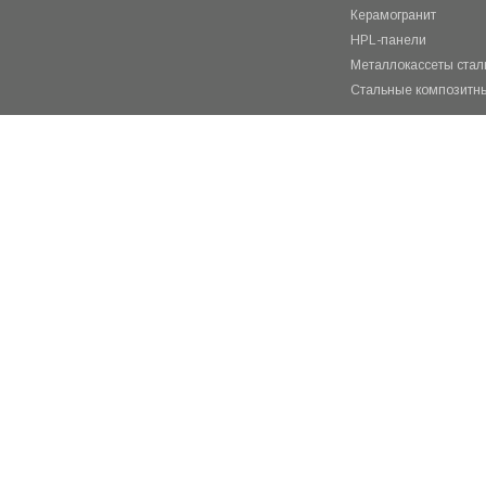
Керамогранит
HPL-панели
Металлокассеты ста
Стальные композитн